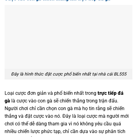
Đây là hình thức đặt cược phổ biến nhất tại nhà cái BL555
Loại cược đơn giản và phổ biến nhất trong
trực tiếp đá
gà
là cược vào con gà sẽ chiến thắng trong trận đấu.
Người chơi chỉ cần chọn con gà mà họ tin rằng sẽ chiến
thắng và đặt cược vào nó. Đây là loại cược mà người mới
chơi có thể dễ dàng tham gia vì nó không yêu cầu quá
nhiều chiến lược phức tạp, chỉ cần dựa vào sự phân tích