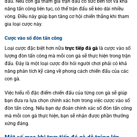
đấu. Nếu con gà tham gia trận đấu có sức bền tốt và khả
năng tấn công liên tục, có thể trận đấu sẽ kéo dài nhiều
vòng. Điều này giúp bạn tăng cơ hội chiến thắng khi tham
gia loại cược này.
Cược vào số đòn tấn công
Loại cược đặc biệt hơn nữa
trực tiếp đá gà
là cược vào số
lượng đòn tấn công mà mỗi con gà sẽ thực hiện trong trận
đấu. Đây là một loại cược đòi hỏi người chơi phải có khả
năng phân tích kỹ càng về phong cách chiến đấu của các
con gà.
Việc hiểu rõ đặc điểm chiến đấu của từng con gà sẽ giúp
bạn đưa ra lựa chọn chính xác hơn trong việc cược vào số
đòn tấn công. Nếu bạn dự đoán chính xác số đòn tấn công
mà mỗi con gà thực hiện, bạn sẽ nhận được phần thưởng
xứng đáng.