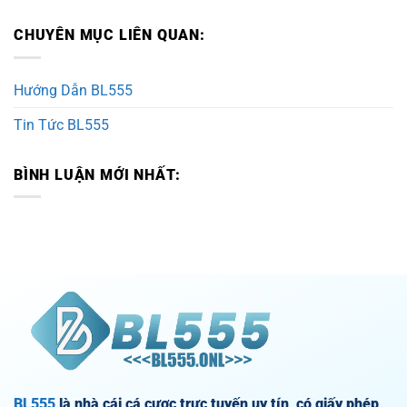
CHUYÊN MỤC LIÊN QUAN:
Hướng Dẫn BL555
Tin Tức BL555
BÌNH LUẬN MỚI NHẤT:
BL555
là nhà cái cá cược trực tuyến uy tín, có giấy phép