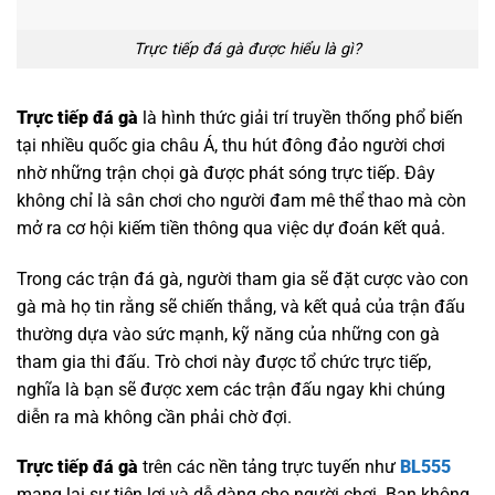
Trực tiếp đá gà được hiểu là gì?
Trực tiếp đá gà
là hình thức giải trí truyền thống phổ biến
tại nhiều quốc gia châu Á, thu hút đông đảo người chơi
nhờ những trận chọi gà được phát sóng trực tiếp. Đây
không chỉ là sân chơi cho người đam mê thể thao mà còn
mở ra cơ hội kiếm tiền thông qua việc dự đoán kết quả.
Trong các trận đá gà, người tham gia sẽ đặt cược vào con
gà mà họ tin rằng sẽ chiến thắng, và kết quả của trận đấu
thường dựa vào sức mạnh, kỹ năng của những con gà
tham gia thi đấu. Trò chơi này được tổ chức trực tiếp,
nghĩa là bạn sẽ được xem các trận đấu ngay khi chúng
diễn ra mà không cần phải chờ đợi.
Trực tiếp đá gà
trên các nền tảng trực tuyến như
BL555
mang lại sự tiện lợi và dễ dàng cho người chơi. Bạn không