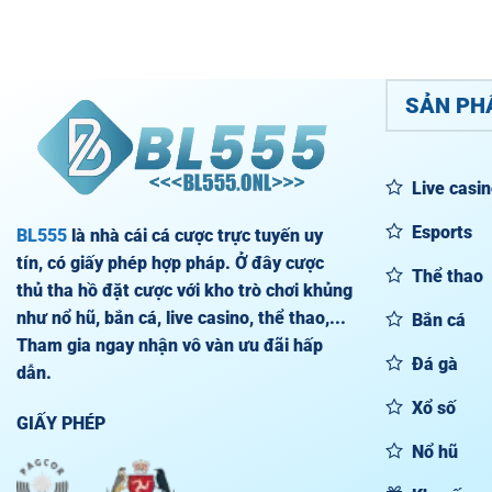
SẢN PH
Live casi
Esports
BL555
là nhà cái cá cược trực tuyến uy
tín, có giấy phép hợp pháp. Ở đây cược
Thể thao
thủ tha hồ đặt cược với kho trò chơi khủng
như nổ hũ, bắn cá, live casino, thể thao,...
Bắn cá
Tham gia ngay nhận vô vàn ưu đãi hấp
Đá gà
dẫn.
Xổ số
GIẤY PHÉP
Nổ hũ