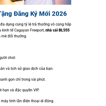
 Tặng Đăng Ký Mới 2026
e đa dạng cùng tỷ lệ trả thưởng vô cùng hấp
u kinh tế Cagayan Freeport,
nhà cái
BL555
m mê đổi thưởng.
ười chơi:
ân và lịch sử giao dịch của bạn.
anh gọn chỉ trong vài phút.
ới hạn và đặc quyền VIP.
ị máy tính lẫn điện thoại di động.