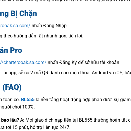
ng Bị Chặn
terooak.sa.com/
nhấn Đăng Nhập
 theo hướng dẫn rất nhanh gọn, tiện lợi.
Bản Pro
://charterooak.sa.com/
nhấn Đăng Ký để sở hữu tài khoản
Tải app, sẽ có 2 mã QR dành cho điện thoại Android và iOS, lựa
 (FAQ)
n toàn có.
BL555
là nền tảng hoạt động hợp pháp dưới sự giám 
 người chơi 100%.
à bao lâu?
A: Mọi giao dịch nạp tiền tại BL555 thường hoàn tất c
 tới 15 phút, hỗ trợ liên tục 24/7.