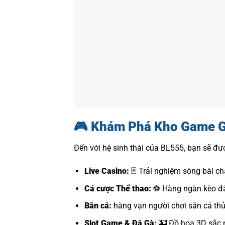
🎮
Khám Phá Kho Game Giả
Đến với hệ sinh thái của BL555, bạn sẽ đượ
Live Casino:
🃏 Trải nghiệm sòng bài ch
Cá cược Thể thao:
⚽ Hàng ngàn kèo đấu 
Bắn cá:
hàng vạn người chơi săn cá thủ
Slot Game & Đá Gà:
🎰 Đồ họa 3D sắc n