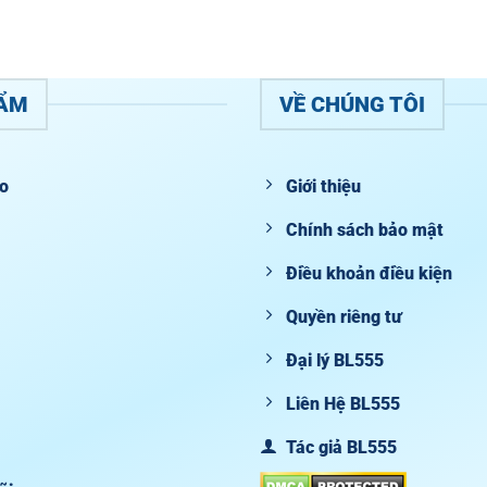
ẨM
VỀ CHÚNG TÔI
no
Giới thiệu
Chính sách bảo mật
Điều khoản điều kiện
Quyền riêng tư
Đại lý BL555
Liên Hệ BL555
Tác giả BL555