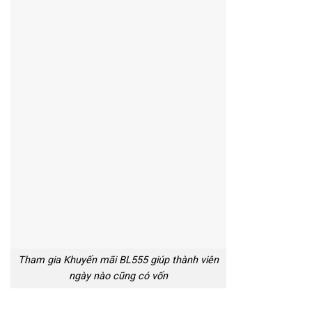
Tham gia Khuyến mãi BL555 giúp thành viên
ngày nào cũng có vốn