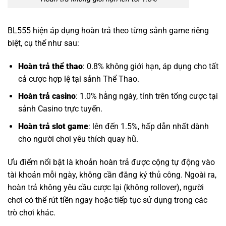
BL555 hiện áp dụng hoàn trả theo từng sảnh game riêng
biệt, cụ thể như sau:
Hoàn trả thể thao
: 0.8% không giới hạn, áp dụng cho tất
cả cược hợp lệ tại sảnh Thể Thao.
Hoàn trả casino
: 1.0% hằng ngày, tính trên tổng cược tại
sảnh Casino trực tuyến.
Hoàn trả slot game
: lên đến 1.5%, hấp dẫn nhất dành
cho người chơi yêu thích quay hũ.
Ưu điểm nổi bật là khoản hoàn trả được cộng tự động vào
tài khoản mỗi ngày, không cần đăng ký thủ công. Ngoài ra,
hoàn trả không yêu cầu cược lại (không rollover), người
chơi có thể rút tiền ngay hoặc tiếp tục sử dụng trong các
trò chơi khác.