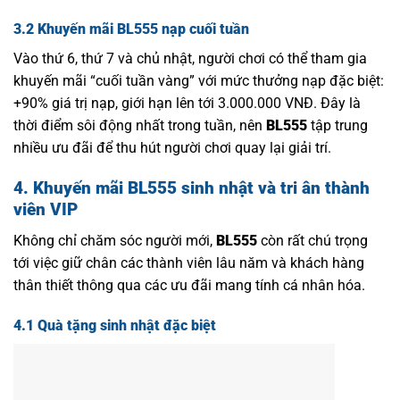
3.2 Khuyến mãi BL555 nạp cuối tuần
Vào thứ 6, thứ 7 và chủ nhật, người chơi có thể tham gia
khuyến mãi “cuối tuần vàng” với mức thưởng nạp đặc biệt:
+90% giá trị nạp, giới hạn lên tới 3.000.000 VNĐ. Đây là
thời điểm sôi động nhất trong tuần, nên
BL555
tập trung
nhiều ưu đãi để thu hút người chơi quay lại giải trí.
4. Khuyến mãi BL555 sinh nhật và tri ân thành
viên VIP
Không chỉ chăm sóc người mới,
BL555
còn rất chú trọng
tới việc giữ chân các thành viên lâu năm và khách hàng
thân thiết thông qua các ưu đãi mang tính cá nhân hóa.
4.1 Quà tặng sinh nhật đặc biệt