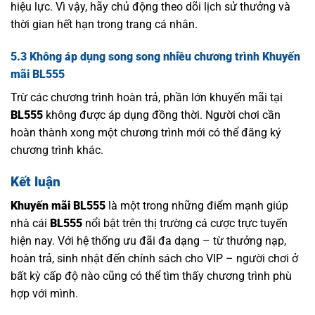
hiệu lực. Vì vậy, hãy chủ động theo dõi lịch sử thưởng và
thời gian hết hạn trong trang cá nhân.
5.3 Không áp dụng song song nhiều chương trình
Khuyến
mãi BL555
Trừ các chương trình hoàn trả, phần lớn khuyến mãi tại
BL555
không được áp dụng đồng thời. Người chơi cần
hoàn thành xong một chương trình mới có thể đăng ký
chương trình khác.
Kết luận
Khuyến mãi BL555
là một trong những điểm mạnh giúp
nhà cái
BL555
nổi bật trên thị trường cá cược trực tuyến
hiện nay. Với hệ thống ưu đãi đa dạng – từ thưởng nạp,
hoàn trả, sinh nhật đến chính sách cho VIP – người chơi ở
bất kỳ cấp độ nào cũng có thể tìm thấy chương trình phù
hợp với mình.