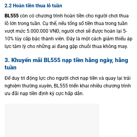
2.2 Hoàn tiền thua lỗ tuần
BL555
còn có chương trình hoàn tiền cho người chơi thua
lỗ lớn trong tuần. Cụ thể, nếu tổng số tiền thua trong tuần
vượt mức 5.000.000 VNĐ, người chơi sẽ được hoàn lại 5-
10% tùy cấp bậc thành viên. Đây là một cách giảm thiểu áp
lực tâm lý cho những ai đang gặp chuỗi thua không may.
3. Khuyến mãi BL555 nạp tiền hằng ngày, hằng
tuần
Để duy trì động lực cho người chơi nạp tiền và quay lại trải
nghiệm thường xuyên, BL555 triển khai nhiều chương trình
ưu đãi nạp tiền định kỳ cực hấp dẫn.