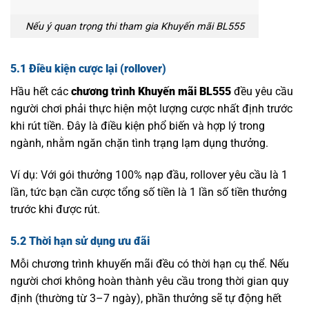
Nếu ý quan trọng thi tham gia Khuyến mãi BL555
5.1 Điều kiện cược lại (rollover)
Hầu hết các
chương trình Khuyến mãi BL555
đều yêu cầu
người chơi phải thực hiện một lượng cược nhất định trước
khi rút tiền. Đây là điều kiện phổ biến và hợp lý trong
ngành, nhằm ngăn chặn tình trạng lạm dụng thưởng.
Ví dụ: Với gói thưởng 100% nạp đầu, rollover yêu cầu là 1
lần, tức bạn cần cược tổng số tiền là 1 lần số tiền thưởng
trước khi được rút.
5.2 Thời hạn sử dụng ưu đãi
Mỗi chương trình khuyến mãi đều có thời hạn cụ thể. Nếu
người chơi không hoàn thành yêu cầu trong thời gian quy
định (thường từ 3–7 ngày), phần thưởng sẽ tự động hết