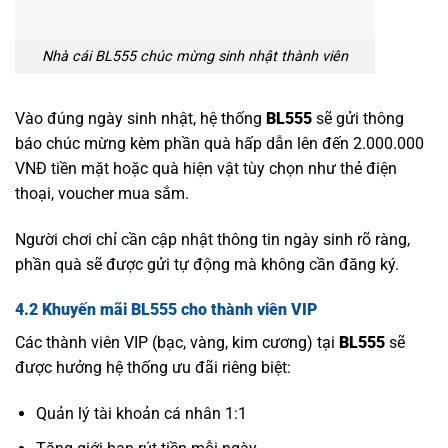
Nhà cái BL555 chúc mừng sinh nhật thành viên
Vào đúng ngày sinh nhật, hệ thống
BL555
sẽ gửi thông
báo chúc mừng kèm phần quà hấp dẫn lên đến 2.000.000
VNĐ tiền mặt hoặc quà hiện vật tùy chọn như thẻ điện
thoại, voucher mua sắm.
Người chơi chỉ cần cập nhật thông tin ngày sinh rõ ràng,
phần quà sẽ được gửi tự động mà không cần đăng ký.
4.2 Khuyến mãi BL555
cho thành viên VIP
Các thành viên VIP (bạc, vàng, kim cương) tại
BL555
sẽ
được hưởng hệ thống ưu đãi riêng biệt:
Quản lý tài khoản cá nhân 1:1