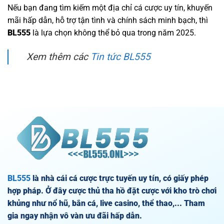
Nếu bạn đang tìm kiếm một địa chỉ cá cược uy tín, khuyến
mãi hấp dẫn, hỗ trợ tận tình và chính sách minh bạch, thì
BL555
là lựa chọn không thể bỏ qua trong năm 2025.
Xem thêm các
Tin tức BL555
BL555
là nhà cái cá cược trực tuyến uy tín, có giấy phép
hợp pháp. Ở đây cược thủ tha hồ đặt cược với kho trò chơi
khủng như nổ hũ, bắn cá, live casino, thể thao,... Tham
gia ngay nhận vô vàn ưu đãi hấp dẫn.