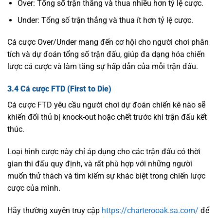
Over: Tổng số trận thắng và thua nhiều hơn tỷ lệ cược.
Under: Tổng số trận thắng và thua ít hơn tỷ lệ cược.
Cá cược Over/Under mang đến cơ hội cho người chơi phân
tích và dự đoán tổng số trận đấu, giúp đa dạng hóa chiến
lược cá cược và làm tăng sự hấp dẫn của mỗi trận đấu.
3.4 Cá cược FTD (First to Die)
Cá cược FTD yêu cầu người chơi dự đoán chiến kê nào sẽ
khiến đối thủ bị knock-out hoặc chết trước khi trận đấu kết
thúc.
Loại hình cược này chỉ áp dụng cho các trận đấu có thời
gian thi đấu quy định, và rất phù hợp với những người
muốn thử thách và tìm kiếm sự khác biệt trong chiến lược
cược của mình.
Hãy thường xuyên truy cập
https://charterooak.sa.com/
để