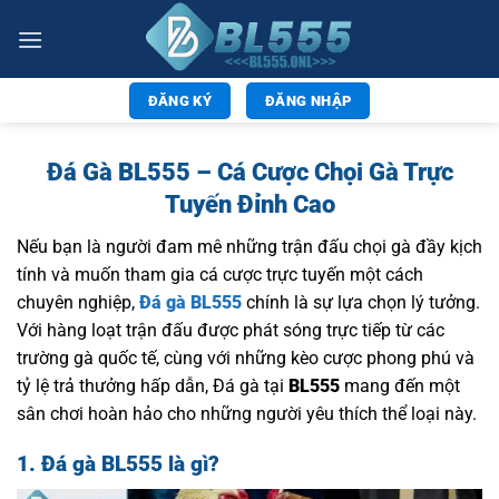
Skip
to
content
ĐĂNG KÝ
ĐĂNG NHẬP
Đá Gà BL555 – Cá Cược Chọi Gà Trực
Tuyến Đỉnh Cao
Nếu bạn là người đam mê những trận đấu chọi gà đầy kịch
tính và muốn tham gia cá cược trực tuyến một cách
chuyên nghiệp,
Đá gà BL555
chính là sự lựa chọn lý tưởng.
Với hàng loạt trận đấu được phát sóng trực tiếp từ các
trường gà quốc tế, cùng với những kèo cược phong phú và
tỷ lệ trả thưởng hấp dẫn, Đá gà tại
BL555
mang đến một
sân chơi hoàn hảo cho những người yêu thích thể loại này.
1. Đá gà BL555 là gì?