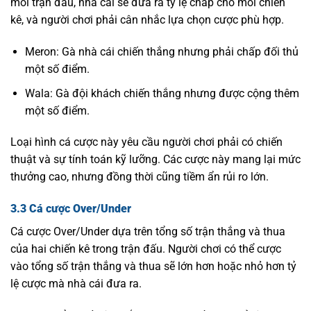
mỗi trận đấu, nhà cái sẽ đưa ra tỷ lệ chấp cho mỗi chiến
kê, và người chơi phải cân nhắc lựa chọn cược phù hợp.
Meron: Gà nhà cái chiến thắng nhưng phải chấp đối thủ
một số điểm.
Wala: Gà đội khách chiến thắng nhưng được cộng thêm
một số điểm.
Loại hình cá cược này yêu cầu người chơi phải có chiến
thuật và sự tính toán kỹ lưỡng. Các cược này mang lại mức
thưởng cao, nhưng đồng thời cũng tiềm ẩn rủi ro lớn.
3.3 Cá cược Over/Under
Cá cược Over/Under dựa trên tổng số trận thắng và thua
của hai chiến kê trong trận đấu. Người chơi có thể cược
vào tổng số trận thắng và thua sẽ lớn hơn hoặc nhỏ hơn tỷ
lệ cược mà nhà cái đưa ra.