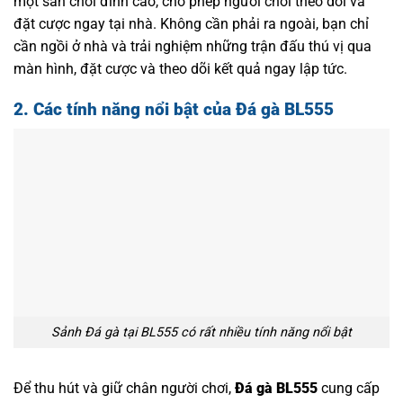
một sân chơi đỉnh cao, cho phép người chơi theo dõi và
đặt cược ngay tại nhà. Không cần phải ra ngoài, bạn chỉ
cần ngồi ở nhà và trải nghiệm những trận đấu thú vị qua
màn hình, đặt cược và theo dõi kết quả ngay lập tức.
2. Các tính năng nổi bật của Đá gà BL555
Sảnh Đá gà tại BL555 có rất nhiều tính năng nổi bật
Để thu hút và giữ chân người chơi,
Đá gà BL555
cung cấp