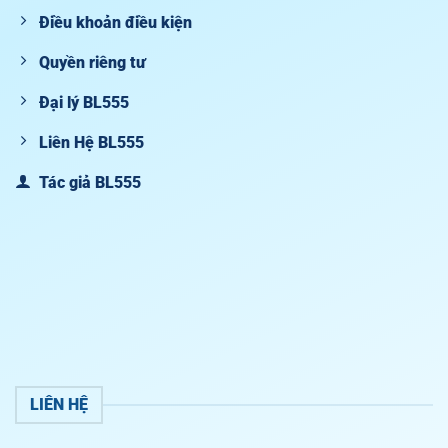
Điều khoản điều kiện
Quyền riêng tư
Đại lý BL555
Liên Hệ BL555
Tác giả BL555
LIÊN HỆ
Công ty:
BL555
Địa chỉ
: 123 Nguyễn Sỹ Sách, Phường 15, Tân Bình, Hồ
Chí Minh, Việt Nam
Website
:
https://charterooak.sa.com/