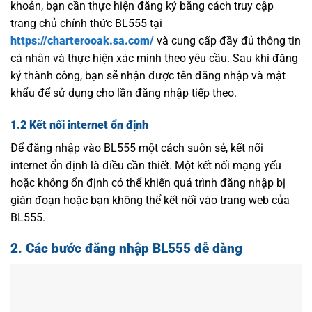
khoản, bạn cần thực hiện đăng ký bằng cách truy cập
trang chủ chính thức BL555 tại
https://charterooak.sa.com/
và cung cấp đầy đủ thông tin
cá nhân và thực hiện xác minh theo yêu cầu. Sau khi đăng
ký thành công, bạn sẽ nhận được tên đăng nhập và mật
khẩu để sử dụng cho lần đăng nhập tiếp theo.
1.2 Kết nối internet ổn định
Để đăng nhập vào BL555 một cách suôn sẻ, kết nối
internet ổn định là điều cần thiết. Một kết nối mạng yếu
hoặc không ổn định có thể khiến quá trình đăng nhập bị
gián đoạn hoặc bạn không thể kết nối vào trang web của
BL555.
2. Các bước đăng nhập BL555 dễ dàng