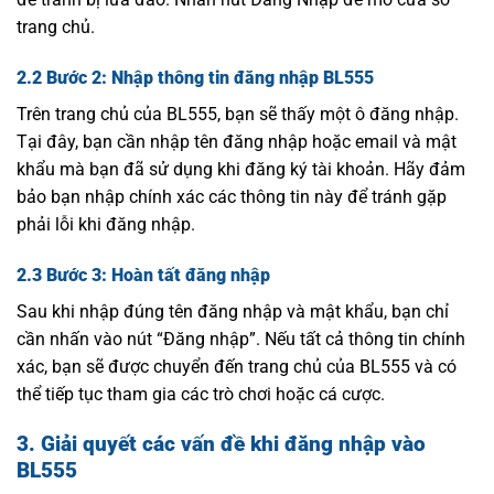
trang chủ.
2.2 Bước 2: Nhập thông tin đăng nhập BL555
Trên trang chủ của BL555, bạn sẽ thấy một ô đăng nhập.
Tại đây, bạn cần nhập tên đăng nhập hoặc email và mật
khẩu mà bạn đã sử dụng khi đăng ký tài khoản. Hãy đảm
bảo bạn nhập chính xác các thông tin này để tránh gặp
phải lỗi khi đăng nhập.
2.3 Bước 3: Hoàn tất đăng nhập
Sau khi nhập đúng tên đăng nhập và mật khẩu, bạn chỉ
cần nhấn vào nút “Đăng nhập”. Nếu tất cả thông tin chính
xác, bạn sẽ được chuyển đến trang chủ của BL555 và có
thể tiếp tục tham gia các trò chơi hoặc cá cược.
3. Giải quyết các vấn đề khi đăng nhập vào
BL555