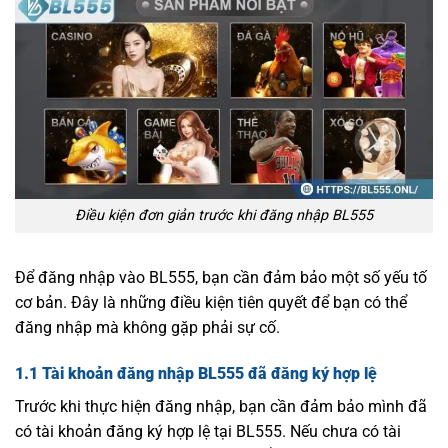
Điều kiện đơn giản trước khi đăng nhập BL555
Để đăng nhập vào BL555, bạn cần đảm bảo một số yếu tố
cơ bản. Đây là những điều kiện tiên quyết để bạn có thể
đăng nhập mà không gặp phải sự cố.
1.1 Tài khoản đăng nhập BL555 đã đăng ký hợp lệ
Trước khi thực hiện đăng nhập, bạn cần đảm bảo mình đã
có tài khoản đăng ký hợp lệ tại BL555. Nếu chưa có tài