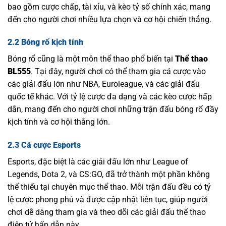
bao gồm cược chấp, tài xỉu, và kèo tỷ số chính xác, mang
đến cho người chơi nhiều lựa chọn và cơ hội chiến thắng.
2.2 Bóng rổ kịch tính
Bóng rổ cũng là một môn thể thao phổ biến tại
Thể thao
BL555
. Tại đây, người chơi có thể tham gia cá cược vào
các giải đấu lớn như NBA, Euroleague, và các giải đấu
quốc tế khác. Với tỷ lệ cược đa dạng và các kèo cược hấp
dẫn, mang đến cho người chơi những trận đấu bóng rổ đầy
kịch tính và cơ hội thắng lớn.
2.3 Cá cược Esports
Esports, đặc biệt là các giải đấu lớn như League of
Legends, Dota 2, và CS:GO, đã trở thành một phần không
thể thiếu tại chuyên mục thể thao. Mỗi trận đấu đều có tỷ
lệ cược phong phú và được cập nhật liên tục, giúp người
chơi dễ dàng tham gia và theo dõi các giải đấu thể thao
điện tử hấp dẫn này.