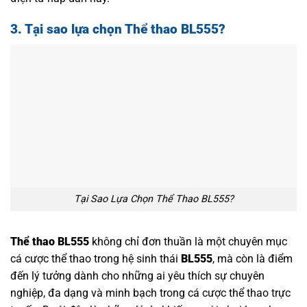
3. Tại sao lựa chọn Thể thao BL555?
Tại Sao Lựa Chọn Thể Thao BL555?
Thể thao BL555
không chỉ đơn thuần là một chuyên mục
cá cược thể thao trong hệ sinh thái
BL555
, mà còn là điểm
đến lý tưởng dành cho những ai yêu thích sự chuyên
nghiệp, đa dạng và minh bạch trong cá cược thể thao trực