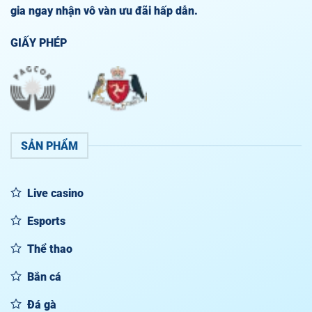
gia ngay nhận vô vàn ưu đãi hấp dẫn.
GIẤY PHÉP
SẢN PHẨM
Live casino
Esports
Thể thao
Bắn cá
Đá gà