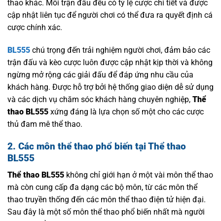
thao khác. Mỗi trận đấu đều có tỷ lệ cược chi tiết và được
cập nhật liên tục để người chơi có thể đưa ra quyết định cá
cược chính xác.
BL555
chú trọng đến trải nghiệm người chơi, đảm bảo các
trận đấu và kèo cược luôn được cập nhật kịp thời và không
ngừng mở rộng các giải đấu để đáp ứng nhu cầu của
khách hàng. Được hỗ trợ bởi hệ thống giao diện dễ sử dụng
và các dịch vụ chăm sóc khách hàng chuyên nghiệp,
Thể
thao BL555
xứng đáng là lựa chọn số một cho các cược
thủ đam mê thể thao.
2. Các môn thể thao phổ biến tại Thể thao
BL555
Thể thao BL555
không chỉ giới hạn ở một vài môn thể thao
mà còn cung cấp đa dạng các bộ môn, từ các môn thể
thao truyền thống đến các môn thể thao điện tử hiện đại.
Sau đây là một số môn thể thao phổ biến nhất mà người