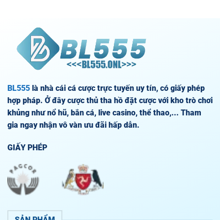
BL555
là nhà cái cá cược trực tuyến uy tín, có giấy phép
hợp pháp. Ở đây cược thủ tha hồ đặt cược với kho trò chơi
khủng như nổ hũ, bắn cá, live casino, thể thao,... Tham
gia ngay nhận vô vàn ưu đãi hấp dẫn.
GIẤY PHÉP
SẢN PHẨM