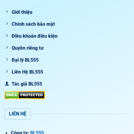
Giới thiệu
Chính sách bảo mật
Điều khoản điều kiện
Quyền riêng tư
Đại lý BL555
Liên Hệ BL555
Tác giả BL555
LIÊN HỆ
Công ty:
BL555