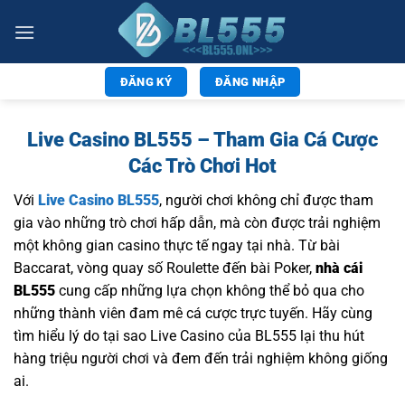
Skip
to
content
ĐĂNG KÝ
ĐĂNG NHẬP
Live Casino BL555 – Tham Gia Cá Cược
Các Trò Chơi Hot
Với
Live Casino BL555
, người chơi không chỉ được tham
gia vào những trò chơi hấp dẫn, mà còn được trải nghiệm
một không gian casino thực tế ngay tại nhà. Từ bài
Baccarat, vòng quay số Roulette đến bài Poker,
nhà cái
BL555
cung cấp những lựa chọn không thể bỏ qua cho
những thành viên đam mê cá cược trực tuyến. Hãy cùng
tìm hiểu lý do tại sao Live Casino của BL555 lại thu hút
hàng triệu người chơi và đem đến trải nghiệm không giống
ai.