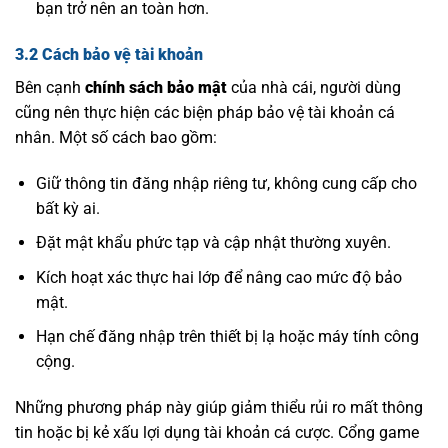
bạn trở nên an toàn hơn.
3.2 Cách bảo vệ tài khoản
Bên cạnh
chính sách bảo mật
của nhà cái, người dùng
cũng nên thực hiện các biện pháp bảo vệ tài khoản cá
nhân. Một số cách bao gồm:
Giữ thông tin đăng nhập riêng tư, không cung cấp cho
bất kỳ ai.
Đặt mật khẩu phức tạp và cập nhật thường xuyên.
Kích hoạt xác thực hai lớp để nâng cao mức độ bảo
mật.
Hạn chế đăng nhập trên thiết bị lạ hoặc máy tính công
cộng.
Những phương pháp này giúp giảm thiểu rủi ro mất thông
tin hoặc bị kẻ xấu lợi dụng tài khoản cá cược. Cổng game