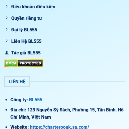
Điều khoản điều kiện
Quyền riêng tư
Đại lý BL555
Liên Hệ BL555
Tác giả BL555
LIÊN HỆ
Công ty:
BL555
Địa chỉ
: 123 Nguyễn Sỹ Sách, Phường 15, Tân Bình, Hồ
Chí Minh, Việt Nam
Website
:
https://charterooak.sa.com/