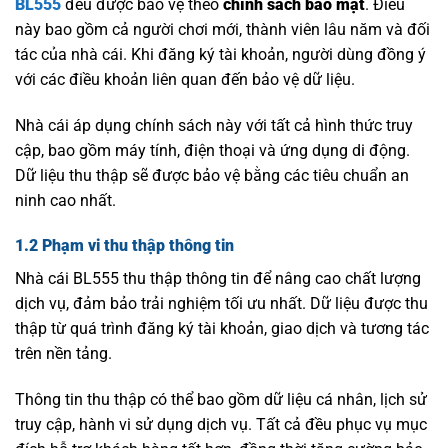
BL555
đều được bảo vệ theo
chính sách bảo mật
. Điều
này bao gồm cả người chơi mới, thành viên lâu năm và đối
tác của nhà cái. Khi đăng ký tài khoản, người dùng đồng ý
với các điều khoản liên quan đến bảo vệ dữ liệu.
Nhà cái áp dụng chính sách này với tất cả hình thức truy
cập, bao gồm máy tính, điện thoại và ứng dụng di động.
Dữ liệu thu thập sẽ được bảo vệ bằng các tiêu chuẩn an
ninh cao nhất.
1.2 Phạm vi thu thập thông tin
Nhà cái BL555 thu thập thông tin để nâng cao chất lượng
dịch vụ, đảm bảo trải nghiệm tối ưu nhất. Dữ liệu được thu
thập từ quá trình đăng ký tài khoản, giao dịch và tương tác
trên nền tảng.
Thông tin thu thập có thể bao gồm dữ liệu cá nhân, lịch sử
truy cập, hành vi sử dụng dịch vụ. Tất cả đều phục vụ mục