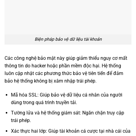
Biện pháp bảo vệ dữ liệu tài khoản
Các công nghệ bảo mật này giúp giảm thiểu nguy cơ mất
thông tin do hacker hoặc phần mềm độc hại. Hệ thống
luôn cập nhật các phương thức bảo vệ tiên tiến để đảm
bảo hệ thống không bị xâm nhập trái phép.
Mã hóa SSL: Giúp bảo vệ dữ liệu cá nhân của người
dùng trong quá trình truyền tải.
Tường lửa và hệ thống giám sát: Ngăn chặn truy cập
trái phép.
Xác thực hai lớp: Giúp tài khoản cá cược tại nhà cái của