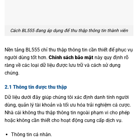
Cách BL555 đang áp dụng để thu thập thông tin thành viên
Nền tảng BL555 chỉ thu thập thông tin cần thiết để phục vụ
người dùng tốt hơn.
Chính sách bảo mật
này quy định rõ
ràng về các loại dữ liệu được lưu trữ và cách sử dụng
chúng.
2.1 Thông tin được thu thập
Dữ liệu dưới đây giúp chúng tôi xác định danh tính người
dùng, quản lý tài khoản và tối ưu hóa trải nghiệm cá cược.
Nhà cái không thu thập thông tin ngoài phạm vi cho phép
hoặc không cần thiết cho hoạt động cung cấp dịch vụ.
Thông tin cá nhân.