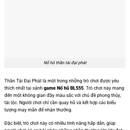
Nổ hũ thần tài đại phát
Thần Tài Đại Phát là một trong những trò chơi được yêu
thích nhất tại sảnh
game Nổ hũ BL555
. Trò chơi này mang
đến một không gian đầy màu sắc với chủ đề phong thủy,
tài lộc. Người chơi chỉ cần quay hũ và kết hợp các biểu
tượng may mắn để nhận thưởng.
Đặc biệt, trò chơi này có nhiều tính năng hấp dẫn, giúp