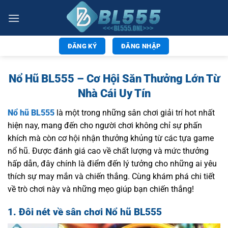
Skip
to
content
ĐĂNG KÝ
ĐĂNG NHẬP
Nổ Hũ BL555 – Cơ Hội Săn Thưởng Lớn Từ
Nhà Cái Uy Tín
Nổ hũ BL555
là một trong những sân chơi giải trí hot nhất
hiện nay, mang đến cho người chơi không chỉ sự phấn
khích mà còn cơ hội nhận thưởng khủng từ các tựa game
nổ hũ. Được đánh giá cao về chất lượng và mức thưởng
hấp dẫn, đây chính là điểm đến lý tưởng cho những ai yêu
thích sự may mắn và chiến thắng. Cùng khám phá chi tiết
về trò chơi này và những mẹo giúp bạn chiến thắng!
1. Đôi nét về sân chơi Nổ hũ BL555