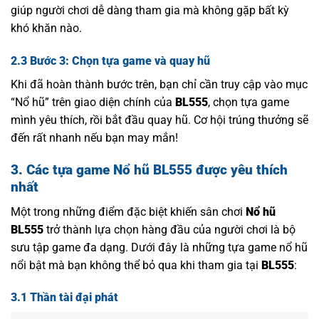
giúp người chơi dễ dàng tham gia mà không gặp bất kỳ
khó khăn nào.
2.3 Bước 3: Chọn tựa game và quay hũ
Khi đã hoàn thành bước trên, bạn chỉ cần truy cập vào mục
“Nổ hũ” trên giao diện chính của
BL555
, chọn tựa game
mình yêu thích, rồi bắt đầu quay hũ. Cơ hội trúng thưởng sẽ
đến rất nhanh nếu bạn may mắn!
3. Các tựa game Nổ hũ BL555 được yêu thích
nhất
Một trong những điểm đặc biệt khiến sân chơi
Nổ hũ
BL555
trở thành lựa chọn hàng đầu của người chơi là bộ
sưu tập game đa dạng. Dưới đây là những tựa game nổ hũ
nổi bật mà bạn không thể bỏ qua khi tham gia tại
BL555
:
3.1 Thần tài đại phát