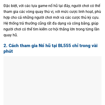
Đặc biệt, với các tựa game nổ hũ tại đây, người chơi có thể
tham gia các vòng quay thú vị, với mức cược linh hoạt, phù
hợp cho cả những người chơi mới và các cược thủ kỳ cựu.
Hệ thống trả thưởng cũng rất đa dạng và công bằng, giúp
người chơi có thể tìm kiếm cơ hội thắng lớn trong từng lần
quay hũ.
2. Cách tham gia Nổ hũ tại BL555 chỉ trong vài
phút