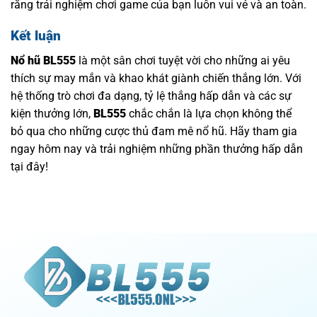
rằng trải nghiệm chơi game của bạn luôn vui vẻ và an toàn.
Kết luận
Nổ hũ BL555
là một sân chơi tuyệt vời cho những ai yêu
thích sự may mắn và khao khát giành chiến thắng lớn. Với
hệ thống trò chơi đa dạng, tỷ lệ thắng hấp dẫn và các sự
kiện thưởng lớn,
BL555
chắc chắn là lựa chọn không thể
bỏ qua cho những cược thủ đam mê nổ hũ. Hãy tham gia
ngay hôm nay và trải nghiệm những phần thưởng hấp dẫn
tại đây!