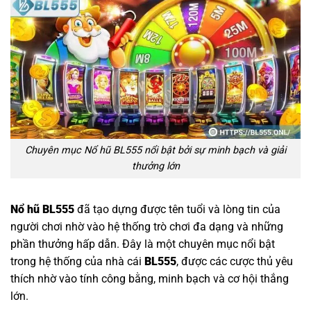
Chuyên mục Nổ hũ BL555 nổi bật bởi sự minh bạch và giải
thưởng lớn
Nổ hũ BL555
đã tạo dựng được tên tuổi và lòng tin của
người chơi nhờ vào hệ thống trò chơi đa dạng và những
phần thưởng hấp dẫn. Đây là một chuyên mục nổi bật
trong hệ thống của nhà cái
BL555
, được các cược thủ yêu
thích nhờ vào tính công bằng, minh bạch và cơ hội thắng
lớn.