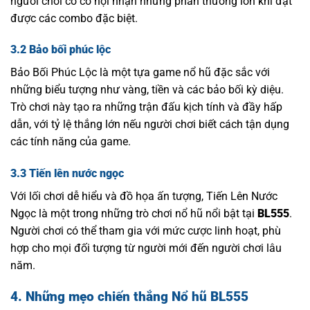
người chơi có cơ hội nhận những phần thưởng lớn khi đạt
được các combo đặc biệt.
3.2 Bảo bối phúc lộc
Bảo Bối Phúc Lộc là một tựa game nổ hũ đặc sắc với
những biểu tượng như vàng, tiền và các bảo bối kỳ diệu.
Trò chơi này tạo ra những trận đấu kịch tính và đầy hấp
dẫn, với tỷ lệ thắng lớn nếu người chơi biết cách tận dụng
các tính năng của game.
3.3 Tiến lên nước ngọc
Với lối chơi dễ hiểu và đồ họa ấn tượng, Tiến Lên Nước
Ngọc là một trong những trò chơi nổ hũ nổi bật tại
BL555
.
Người chơi có thể tham gia với mức cược linh hoạt, phù
hợp cho mọi đối tượng từ người mới đến người chơi lâu
năm.
4. Những mẹo chiến thắng Nổ hũ BL555