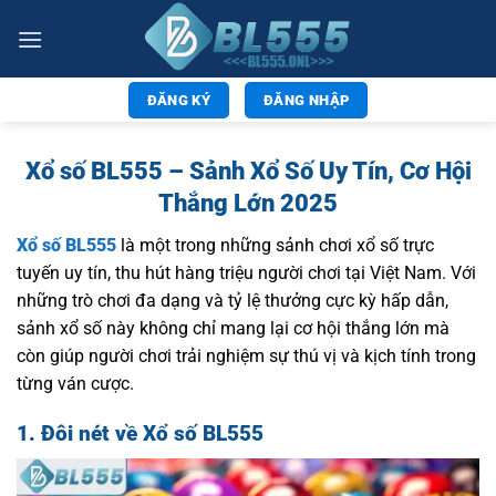
Skip
to
content
ĐĂNG KÝ
ĐĂNG NHẬP
Xổ số BL555 – Sảnh Xổ Số Uy Tín, Cơ Hội
Thắng Lớn 2025
Xổ số BL555
là một trong những sảnh chơi xổ số trực
tuyến uy tín, thu hút hàng triệu người chơi tại Việt Nam. Với
những trò chơi đa dạng và tỷ lệ thưởng cực kỳ hấp dẫn,
sảnh xổ số này không chỉ mang lại cơ hội thắng lớn mà
còn giúp người chơi trải nghiệm sự thú vị và kịch tính trong
từng ván cược.
1. Đôi nét về Xổ số BL555