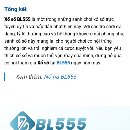
Tổng kết
Xổ số BL555
là một trong những sảnh chơi xổ số trực
tuyến uy tín và hấp dẫn nhất hiện nay. Với các trò chơi đa
dạng, tỷ lệ thưởng cao và hệ thống khuyến mãi phong phú,
sảnh xổ số này mang lại cho người chơi cơ hội trúng
thưởng lớn và trải nghiệm cá cược tuyệt vời. Nếu bạn yêu
thích xổ số và muốn thử vận may của mình, đừng bỏ qua
cơ hội tham gia
Xổ số
tại
BL555
ngay hôm nay!
Xem thêm:
Nổ hũ BL555